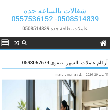
Ski
t
شغالات بالساعه جده
conten
0508514839- 0557536152
عاملات نظافة جده 0508514839
أرقام عاملات بالشهر بصفوى 0593067679
يونيو 29, 2026
manora manara