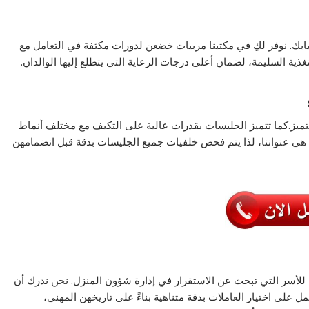
يابك. نوفر لكِ في مكتبنا مربيات خضعن لدورات مكثفة في التعامل مع
ذية السليمة، لضمان أعلى درجات الرعاية التي يتطلع إليها الوالدان.
تميز.كما تتميز الجليسات بقدرات عالية على التكيف مع مختلف أنماط
قية هي عنواننا، لذا يتم فحص خلفيات جميع الجليسات بدقة قبل انضمامهن
ل للأسر التي تبحث عن الاستقرار في إدارة شؤون المنزل. نحن ندرك أن
مل على اختيار العاملات بدقة متناهية بناءً على تاريخهن المهني،