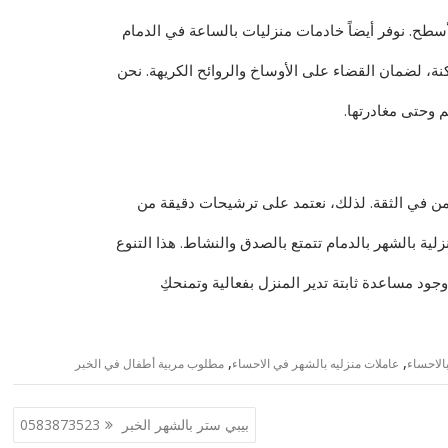
طح. نوفر أيضاً خادمات منزليات بالساعة في الدمام
نة، لضمان القضاء على الأوساخ والروائح الكريهة. نحن
 وحتى مغادرتها.
كمن في الثقة. لذلك، نعتمد على ترشيحات دقيقة من
لية بالشهر بالدمام تتمتع بالصدق والنشاط. هذا التنوع
جود مساعدة ثابتة تدير المنزل بفعالية وتمنحكِ
,
,
الاحساء
عاملات منزليه بالشهر في الاحساء
مطلوب مربية أطفال في الخبر
بيبي ستر بالشهر الخبر 0583873523