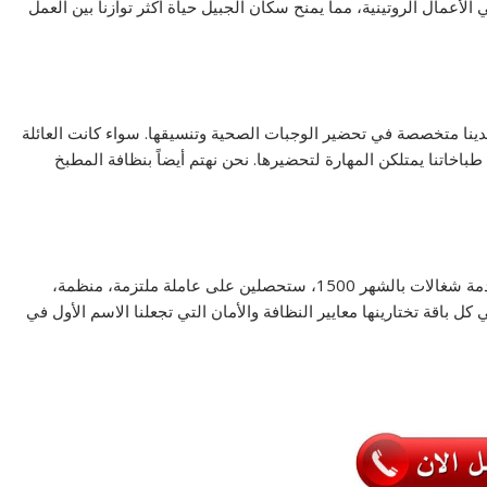
 الأعمال الروتينية، مما يمنح سكان الجبيل حياة أكثر توازناً بين العمل
دينا متخصصة في تحضير الوجبات الصحية وتنسيقها. سواء كانت العائلة
طباخاتنا يمتلكن المهارة لتحضيرها. نحن نهتم أيضاً بنظافة المطبخ
نحن نعيد تعريف مفهوم الخدمة الاقتصادية في الدمام. مع خدمة شغالات بالشهر 1500، ستحصلين على عاملة ملتزمة، منظمة،
 كل باقة تختارينها معايير النظافة والأمان التي تجعلنا الاسم الأول في