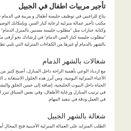
تأجير مربيات اطفال في الجبيل
يتاح للراغبين في توظيف جليسة أطفال و مربية في الدمام 
مكتب تأجير عمالة منزلية لرعاية كبار السن. وبإمكانك ال
وكتابة عبارات مثل “مطلوب جليسة مسنين بالمنزل الدمام” 
“مطلوب جليسة كبار السن الدمام” في إرشادك نحو أرقى مك
بالشهر بالدمام أو غيرها من الكفاءات المنزلية التي تلبي تط
شغالات بالشهر الدمام
مع ازدياد الوعي بأهمية الراحة داخل المنازل، أصبح كثير من
الأعباء المنزلية اليومية، ومن أبرز هذه الحلول الاستعانة بـ
الحياة داخل البيوت الخليجية، إضافة إلى حسن الخلق والنشاط
في ترتيب المنازل ورعاية الأطفال، وفي نفس السياق تبرز ال
في العمل ودقة في تنفيذ المهام.
شغالة بالشهر الجبيل
الطلب المتزايد على العمالة المنزلية الأجنبية فتح المجال أ