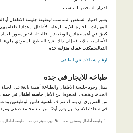
اختيار الشخص المناسب:
يعتبر اختيار الشخص المناسب لوظيفة جليسة الأطفال أو الطبا
المهارات والخبرة اللازمة لرعاية الأطفال وإعداد الطعام.
بييي
كبيرًا في أهمية هاتين الوظيفتين. فالعائلة تُعتبر محور الح
الأساسية. بالإضافة إلى ذلك، فإن المطبخ السعودي مليء بال
التقاليد.
مكتب عماله منزليه جده
ارقام شغالات في الطائف
طباخه للايجار في جده
يمثل وجود جليسة الأطفال والطباخة أهمية بالغة في الحياة 
الحياة، وتخفيف الضغوط عن الأهل
حاضنه اطفال في
جده
، 
من الضروري أن يتم الاعتراف بأهمية هاتين الوظيفتين ودعمه
في سعادة الأسرة، بل يعزز أيضًا من بناء مجتمع صحي ومزده
,
جليسة أطفال ومسنين جدة
بيبي سيتر في جده
جليسه اطفال بال