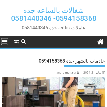
Ski
t
شغالات بالساعه جده
conten
0594158368- 0581440346
عاملات نظافة جده 0581440346
خادمات بالشهر جدة 0594158368
يوليو 21, 2024
manora manara