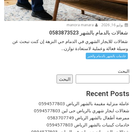
يوليو 16, 2026
manora manara
شغالات بالدمام بالشهر 0583873523
شغالات للايجار الشهري في الدمام حي النزهة إن كنت تبحث عن
وسيلة فعالة وعملية لاستعادة توازن...
خادمات بالشهر بالدمام والخبر
البحث
البحث
Recent Posts
عاملة منزلية مقيمة بالشهر الرياض 0594577803
شغالات ايجار شهري بالرياض حى لبن 0594577803
ممرضة أطفال بالشهر الرياض 0583707749
خادمات كينيات بالشهر الرياض 0594577803
شغالات بالشهر اندونيسيات في الرياض 0594577803