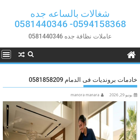
Ski
t
شغالات بالساعه جده
conten
0594158368- 0581440346
عاملات نظافة جده 0581440346
خادمات برونديات فى الدمام 0581858209
يونيو 29, 2026
manora manara