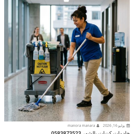
يوليو 16, 2026
manora manara
خادمات كينيات بالشهر 0583873523