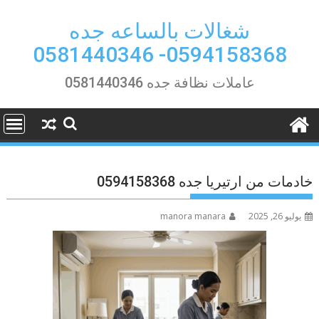
Ski
t
شغالات بالساعه جده
conten
0594158368- 0581440346
عاملات نظافة جده 0581440346
خادمات من ارتيريا جده 0594158368
يوليو 26, 2025
manora manara