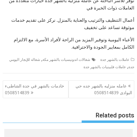
نوفر للأسر الباحثة عن عامله منزليه بالشهر جدة خيارات متعددة من
العاملات ذوات الخبرة في
أعمال التنظيف والترتيب والعناية بالمنزل. نركز على تقديم خدمات
موثوقة تساعد على تخفيف
الأعباء اليومية وتوفير المزيد من الراحة لأفراد الأسرة، مع الالتزام
الكامل بمعايير الجودة والاحترافية.
,
عاملات بالشهر جدة
شغالات اندونيسيات بالشهر مكة
شغاله للإيجار اليومي
,
جدة
عاملات فلبينيات بالشهر جدة
تصفّح
عامله منزليه بالشهر جده حي
خادمات بالشهر في جدة الشاطىء
المقالات
البوادى 0508514839
0508514839
Related posts