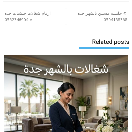
تصفّح
جليسة مسنين بالشهر جده
ارقام شغالات حبشيات جدة
المقالات
0562346904
0594158368
Related posts