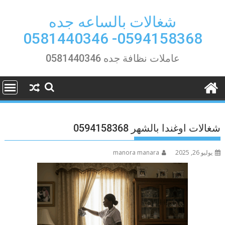
Ski
t
شغالات بالساعه جده
conten
0594158368- 0581440346
عاملات نظافة جده 0581440346
شغالات اوغندا بالشهر 0594158368
يوليو 26, 2025
manora manara