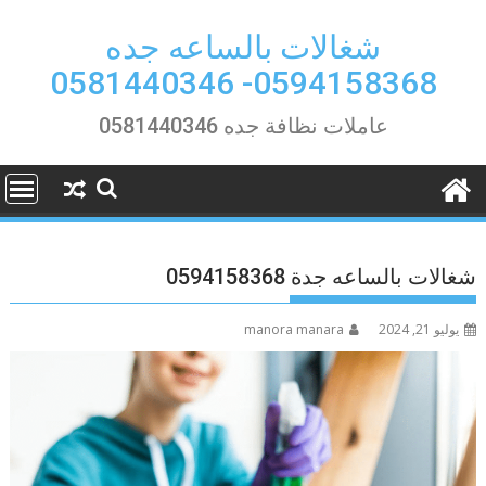
Ski
t
شغالات بالساعه جده
conten
0594158368- 0581440346
عاملات نظافة جده 0581440346
شغالات بالساعه جدة 0594158368
يوليو 21, 2024
manora manara