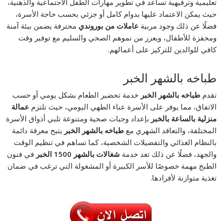
تعليمية وترفيهية تساعد في تطوير مهارات الطفل الاجتماعية والذهنية،
حيث يمكن الاعتماد عليها بدوام كامل أو جزئي بحسب حاجة الأسرة،
فضلًا عن ذلك وجود مربية
عاملات من بوروندي
محترفة يضمن بيئة آمنة
ومحفزة للأطفال، ويعزز من نموهم الصحي والسليم مع توفير وقت
كافي للوالدين للتركيز على أعمالهم.
طباخه بالشهر الخبر
تقدم
طباخه بالشهر الخبر
خدمة تحضير الطعام بشكل يومي أو حسب
الاتفاق، مما يوفر على الأسرة عناء الطهي اليومي، حيث تلتزم
عمالة
منزلية بالساعة بالخبر
بإعداد وجبات صحية ومتنوعة تلبي أذواق الأسرة
المختلفة، والتعاقد الشهري مع
طباخه بالشهر الخبر
يتيح معرفة دائمة
بالنظام الغذائي والتفضيلات الشخصية، كما تساهم في تنظيم الوقت
والجهد، فضلًا عن ذلك تعد خدمة
شغالات بالشهر 1500 الخبر
في فنون
الطبخ مهمة خصوصًا للأسر الكبيرة أو المشغولة التي ترغب في ضمان
تغذية متوازنة لأفرادها.