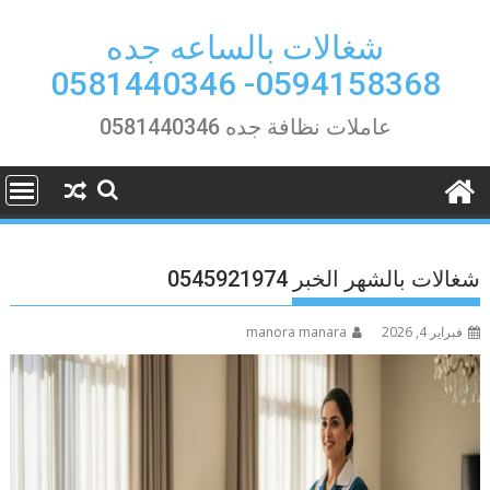
Ski
t
شغالات بالساعه جده
conten
0594158368- 0581440346
عاملات نظافة جده 0581440346
شغالات بالشهر الخبر 0545921974
فبراير 4, 2026
manora manara