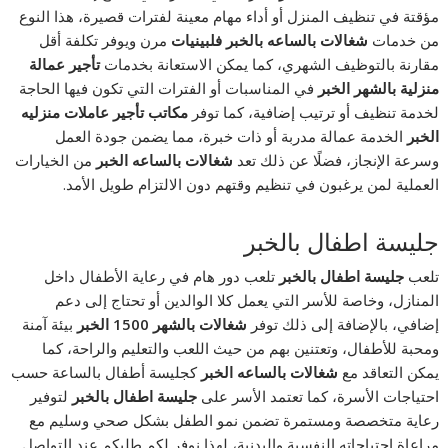
مؤقتة في تنظيف المنزل أو أداء مهام معينة لفترات قصيرة، هذا النوع
من خدمات
شغالات بالساعه بالخبر فلبينيات
مرن ويوفر تكلفة أقل
مقارنة بالتوظيف الشهري، كما يمكن الاستعانة بخدمات
تأجير عمالة
منزلية بالشهر الخبر
في المناسبات أو الفترات التي تكون فيها الحاجة
لخدمة تنظيف أو ترتيب إضافية، كما توفر
مكاتب تأجير عاملات منزليه
الخبر
الخدمة عمالة مدربة أو ذات خبرة، مما يضمن جودة العمل
وسرعة الإنجاز، فضلًا عن ذلك تعد
شغالات بالساعه الخبر
من الخيارات
العملية لمن يرغبون في تنظيم وقتهم دون الالتزام طويل الأمد.
جليسة اطفال بالخبر
تلعب
جليسة اطفال بالخبر
تلعب دور هام في رعاية الأطفال داخل
المنازل، وخاصة للأسر التي يعمل كلا الوالدين أو تحتاج إلى دعم
إضافي، بالإضافة إلى ذلك توفر
شغالات بالشهر 1500 الخبر
بيئة آمنة
ومحبة للأطفال، وتعتنين بهم من حيث اللعب والتعليم والراحة، كما
يمكن التعاقد مع
شغالات بالساعه الخبر
كجليسة أطفال بالساعة حسب
احتياجات الأسرة، كما تعتمد الأسر على
جليسة اطفال بالخبر
لتوفير
رعاية متخصصة ومستمرة تضمن نمو الطفل بشكل صحي وسليم مع
مراعاة احتياجاته النفسية والبدنية، لهذا نوفر لكم طلبكم عند التواصل