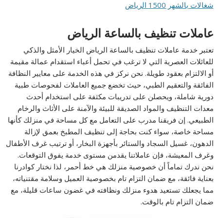
شغالات بالشهر 1500 الرياض
عاملات تنظيف بالساعة الرياض
تعتبر خدمة عاملات تنظيف بالساعة الرياض الخيار الأمثل والذكي
للعائلات العصرية التي لا ترغب في تحمل أعباء استقدام عمالة مقيمة
أو الالتزام بعقود طويلة. نحن نركز في هذه الخدمة على معايير النظافة
الفائقة والتعقيم الطبي، حيث تخضع جميع العاملات لفحوصات طبية
دورية شاملة، ويحصلن على تدريبات مكثفة على استخدام أحدث
معدات التنظيف والمواد الصديقة للبيئة والآمنة على الأثاث والرخام
الطبيعي. إن فريقنا مدرب على التعامل مع كل مساحة في منزلك كأنها
مساحة خاصة، سواء كنت بحاجة إلى تنظيف المطبخ بعمق لإزالة
الدهون، غسيل السجاد والستائر بأجهزة البخار، أو ترتيب غرف الأطفال
وغرف المعيشة، فإن عاملاتنا يقدمن مستوى خدمة يفوق التوقعات.
نحن ندرك تماماً أن خصوصية منزلك هي خط أحمر، لذا نختار كوادرنا
بعناية فائقة، مع ضمان التزام تام بخصوصية العميل وسلامة مقتنياته،
مما يجعلك تستعيد هدوء منزلك ونظافته في غضون ساعات قليلة، مع
ضمان التزام تام بالوقت.