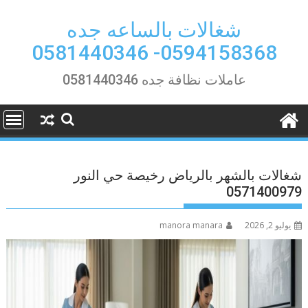
Ski
t
شغالات بالساعه جده
conten
0594158368- 0581440346
عاملات نظافة جده 0581440346
شغالات بالشهر بالرياض رخيصة حي النور
0571400979
يوليو 2, 2026
manora manara