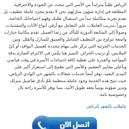
الرياض طلباً متزايداً من الأسر التي تبحث عن الجودة والاحترافية
المطلقة في إدارة شؤون منازلهم. نحن لا نقدم مجرد عاملة تنظيف، بل
نقدم تجربة متكاملة تبدأ من استقبال طلبك وفهم احتياجاتك الخاصة،
مروراً بتدريب العاملات على التعامل مع أرقى أنواع الأثاث والمقتنيات،
وصولاً إلى المتابعة الدورية للتأكد من رضا العميل. تقدم مكاتبنا خيارات
واسعة تتراوح بين التنظيف الشامل والعميق للمنازل والفلل، وبين
الخدمات الجزئية التي تركز على مهام محددة كغسيل النوافذ، أو كيّ
الملابس، أو ترتيب الخزائن. التميز هنا يكمن في الالتزام الصارم بدقة
المواعيد والقدرة على تغطية كافة احتياجات الأسرة في وقت قياسي
وبأعلى معايير التعقيم. وللأسر التي تطمح إلى استقرار أكبر على
المدى البعيد، نوفر أيضاً خدمات شغالات بالشهر حي الوادي الرياض،
حيث تتيح هذه الخدمة وجود عاملة منتظمة تلمّ بأدق تفاصيل منزلك
وتدير شؤونه يومياً بعقد طويل الأمد، مما يوفر للأسرة راحة بال
وخصوصية تامة.
عاملات بالشهر الرياض