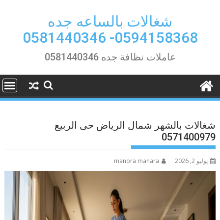
Ski
t
شغالات بالساعه جده
conten
0594158368- 0581440346
عاملات نظافة جده 0581440346
شغالات بالشهر شمال الرياض حى الربيع
0571400979
يوليو 2, 2026
manora manara