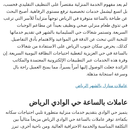
لم يعد مفهوم الخدمة المنزلية مقتصراً على التنظيف التقليدي فحسب،
بل اتسع ليشمل خدمات تخصصية ترفع مستوى الرفاهية. أصبح البحث
عن طباخة بالساعة متوفرة في الرياض توجهاً متزايداً للأسر التي ترغب
في تذوق طعام منزلي صحي ونظيف بعيداً عن مطاعم الوجبات
السريعة. وتستمر شغالات حي السليمانية بالشهر في تقديم خدماتها
للنخبة التي تبحث عن الدقة في المواعيد والاهتمام بأدق التفاصيل.
كذلك، يحرص سكان جنوب الرياض على الاستفادة من شغالات
بالساعة في حي العزيزية لتغطية احتياجات النظافة اليومية السريعة. إن
وفرة هذه الخدمات عبر التطبيقات الإلكترونية المعتمدة والمكاتب
الرائدة جعلت الوصول إليها أمراً يسيراً، مما يمنح العميل راحة بال
وسرعة استجابة مذهلة.
عاملات منازل بالشهر الرياض
عاملات بالساعة حي الوادي الرياض
يتميز حي الوادي بتقديم خدمات منزلية متطورة تلبي احتياجات سكانه
بكفاءة. توفر عاملات بالساعة حي الوادي الرياض مزيجاً مثالياً بين
التكلفة المناسبة والخدمة الاحترافية العالية. ومن ناحية أخرى، تبرز