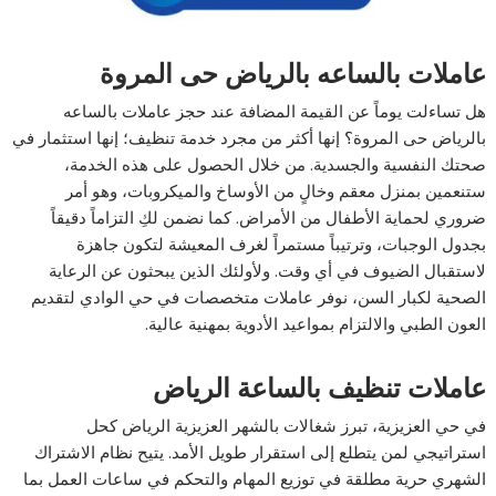
عاملات بالساعه بالرياض حى المروة
هل تساءلت يوماً عن القيمة المضافة عند حجز عاملات بالساعه
بالرياض حى المروة؟ إنها أكثر من مجرد خدمة تنظيف؛ إنها استثمار في
صحتك النفسية والجسدية. من خلال الحصول على هذه الخدمة،
ستنعمين بمنزل معقم وخالٍ من الأوساخ والميكروبات، وهو أمر
ضروري لحماية الأطفال من الأمراض. كما نضمن لكِ التزاماً دقيقاً
بجدول الوجبات، وترتيباً مستمراً لغرف المعيشة لتكون جاهزة
لاستقبال الضيوف في أي وقت. ولأولئك الذين يبحثون عن الرعاية
الصحية لكبار السن، نوفر عاملات متخصصات في حي الوادي لتقديم
العون الطبي والالتزام بمواعيد الأدوية بمهنية عالية.
عاملات تنظيف بالساعة الرياض
في حي العزيزية، تبرز شغالات بالشهر العزيزية الرياض كحل
استراتيجي لمن يتطلع إلى استقرار طويل الأمد. يتيح نظام الاشتراك
الشهري حرية مطلقة في توزيع المهام والتحكم في ساعات العمل بما