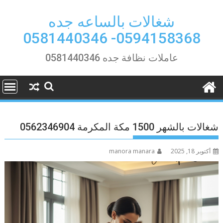
Ski
t
شغالات بالساعه جده
conten
0594158368- 0581440346
عاملات نظافة جده 0581440346
شغالات بالشهر 1500 مكة المكرمة 0562346904
أكتوبر 18, 2025
manora manara