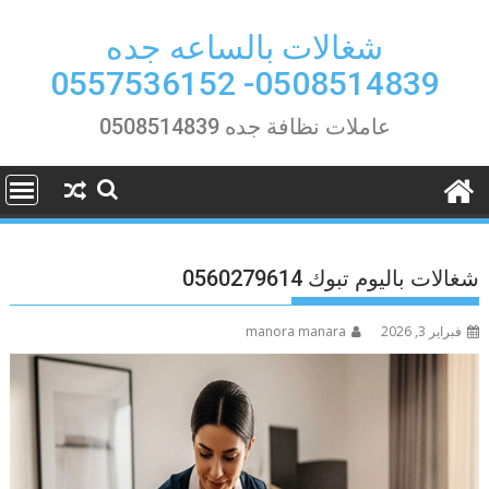
Ski
t
شغالات بالساعه جده
conten
0508514839- 0557536152
عاملات نظافة جده 0508514839
شغالات باليوم تبوك 0560279614
فبراير 3, 2026
manora manara