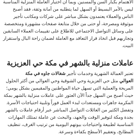
الاهتمام بكبار السن والمسنين. وبما أن اختيار العاملة المنزلية المناسبة
ليس بالأمر البسيط أو السهل لما يتطلبه من أمانة وثقة، فقد أصبح
الناس والعملاء يعتمدون بشكل مباشر على شركات ومكاتب تأجير
موثوقة ومصرحة، أو حتى من خلال متابعة صفحات مشهورة ومتخصصة
على وسائل التواصل الاجتماعي للاطلاع على تقييمات العملاء السابقين
وتجاربهم قبل اتخاذ قرار التعاقد مع العاملة لضمان راحة البال واستقرار
البيت.
عاملات منزلية بالشهر في مكة حي العزيزية
تعتبر العمالة الشهرية وخدمات تأجير
شغالات جاوه في مكة
العوالي
مثل حي العزيزية وحي الشوقية وحي العوالي من أكثر الحلول
المريحة والعملية التي تسهل حياة المواطنين والمقيمين بشكل يومي؛
حيث أصبح من السهل جداً الآن العثور على عاملات منزلية بالشهر بمكة
المكرمة جاهزات ومستعدات لبدء العمل فوراً وتلبية احتياجات الأسرة.
وتفضل الكثير من العائلات التواصل المباشر عبر أرقام عاملات بالشهر
بجدة ومكة لتوفير الوقت والجهد، والبحث عن عاملة تمتلك المهارات
المناسبة لطبيعة واحتياجات بيوتهم اليومية من ترتيب الغرف، تنظيف
المطابخ، وتعقيم الأسطح بكفاءة وسرعة.