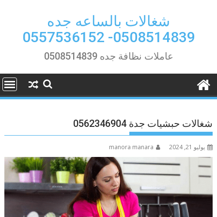
Ski
t
شغالات بالساعه جده
conten
0508514839- 0557536152
عاملات نظافة جده 0508514839
شغالات حبشيات جدة 0562346904
يوليو 21, 2024
manora manara