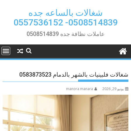
Ski
t
شغالات بالساعه جده
conten
0508514839- 0557536152
عاملات نظافة جده 0508514839
شغالات فلبينيات بالشهر بالدمام 0583873523
يونيو 29, 2026
manora manara