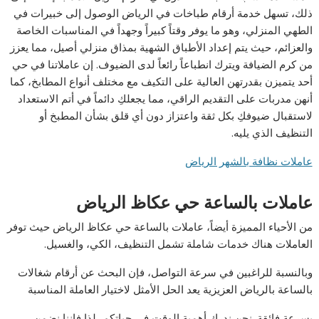
ذلك، تسهل خدمة أرقام طباخات في الرياض الوصول إلى خبيرات في
الطهي المنزلي، وهو ما يوفر وقتاً كبيراً وجهداً في المناسبات الخاصة
والعزائم، حيث يتم إعداد الأطباق الشهية بمذاق منزلي أصيل، مما يعزز
من كرم الضيافة ويترك انطباعاً رائعاً لدى الضيوف. إن عاملاتنا في حي
أحد يتميزن بقدرتهن العالية على التكيف مع مختلف أنواع المطابخ، كما
أنهن مدربات على التقديم الراقي، مما يجعلكِ دائماً في أتم الاستعداد
لاستقبال ضيوفكِ بكل ثقة واعتزاز دون أي قلق بشأن المطبخ أو
التنظيف الذي يليه.
عاملات نظافة بالشهر الرياض
عاملات بالساعة حي عكاظ الرياض
من الأحياء المميزة أيضاً، عاملات بالساعة حي عكاظ الرياض حيث توفر
العاملات هناك خدمات شاملة تشمل التنظيف، الكي، والغسيل.
وبالنسبة للراغبين في سرعة التواصل، فإن البحث عن أرقام شغالات
بالساعة بالرياض العزيزية يعد الحل الأمثل لاختيار العاملة المناسبة
بسرعة فائقة. نحن ندرك أهمية الوقت في حياتكم، لذا فإننا نضمن