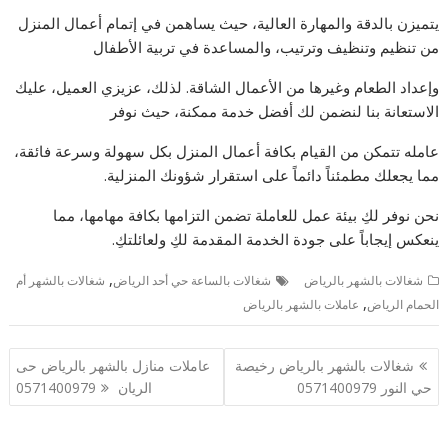
يتميزن بالدقة والمهارة العالية، حيث يساهمن في إتمام أعمال المنزل
من تنظيم وتنظيف وترتيب، والمساعدة في تربية الأطفال
وإعداد الطعام وغيرها من الأعمال الشاقة. لذلك، عزيزي العميل، عليك
الاستعانة بنا لنضمن لك أفضل خدمة ممكنة، حيث نوفر
عامله تتمكن من القيام بكافة أعمال المنزل بكل سهولة وسرعة فائقة،
مما يجعلك مطمئناً دائماً على استقرار شؤونك المنزلية.
نحن نوفر لكِ بيئة عمل للعاملة تضمن التزامها بكافة مهامها، مما
ينعكس إيجاباً على جودة الخدمة المقدمة لكِ ولعائلتكِ.
,
شغالات بالشهر بالرياض
شغالات بالساعة حي أحد الرياض
شغالات بالشهر أم
,
الحمام الرياض
عاملات بالشهر بالرياض
تصفّح
شغالات بالشهر بالرياض رخيصة
عاملات منازل بالشهر بالرياض حى
المقالات
حي النور 0571400979
الريان 0571400979