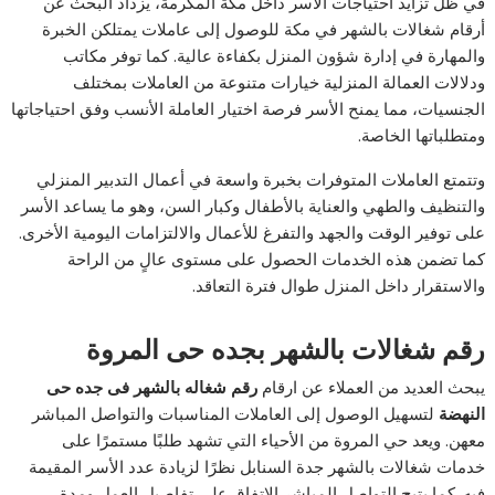
في ظل تزايد احتياجات الأسر داخل مكة المكرمة، يزداد البحث عن
أرقام شغالات بالشهر في مكة للوصول إلى عاملات يمتلكن الخبرة
والمهارة في إدارة شؤون المنزل بكفاءة عالية. كما توفر مكاتب
ودلالات العمالة المنزلية خيارات متنوعة من العاملات بمختلف
الجنسيات، مما يمنح الأسر فرصة اختيار العاملة الأنسب وفق احتياجاتها
ومتطلباتها الخاصة.
وتتمتع العاملات المتوفرات بخبرة واسعة في أعمال التدبير المنزلي
والتنظيف والطهي والعناية بالأطفال وكبار السن، وهو ما يساعد الأسر
على توفير الوقت والجهد والتفرغ للأعمال والالتزامات اليومية الأخرى.
كما تضمن هذه الخدمات الحصول على مستوى عالٍ من الراحة
والاستقرار داخل المنزل طوال فترة التعاقد.
رقم شغالات بالشهر بجده حى المروة
يبحث العديد من العملاء عن ارقام
رقم شغاله بالشهر فى جده حى
النهضة
لتسهيل الوصول إلى العاملات المناسبات والتواصل المباشر
معهن. ويعد حي المروة من الأحياء التي تشهد طلبًا مستمرًا على
خدمات شغالات بالشهر جدة السنابل نظرًا لزيادة عدد الأسر المقيمة
فيه. كما يتيح التواصل المباشر الاتفاق على تفاصيل العمل ومدة