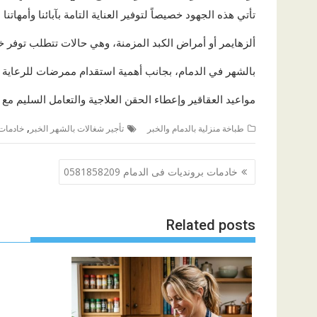
تأتي هذه الجهود خصيصاً لتوفير العناية التامة بآبائنا وأمها
ألزهايمر أو أمراض الكبد المزمنة، وهي حالات تتطلب توفر خ
بالشهر في الدمام، بجانب أهمية استقدام ممرضات للرعاية ا
مواعيد العقاقير وإعطاء الحقن العلاجية والتعامل السليم م
,
طباخة منزلية بالدمام والخبر
تأجير شغالات بالشهر الخبر
خادمات 
تصفّح
خادمات برونديات فى الدمام 0581858209
المقالات
Related posts