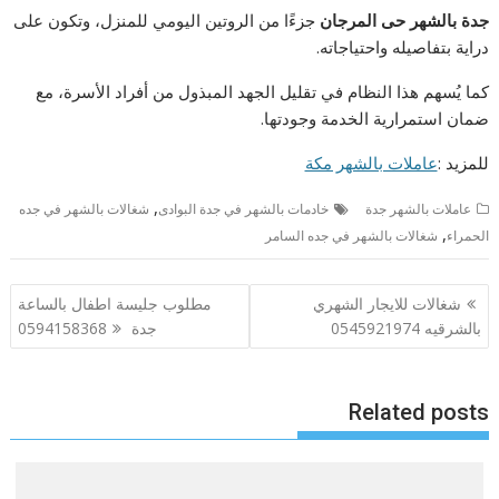
جدة بالشهر حى المرجان
جزءًا من الروتين اليومي للمنزل، وتكون على
دراية بتفاصيله واحتياجاته.
كما يُسهم هذا النظام في تقليل الجهد المبذول من أفراد الأسرة، مع
ضمان استمرارية الخدمة وجودتها.
للمزيد :
عاملات بالشهر مكة
,
عاملات بالشهر جدة
خادمات بالشهر في جدة البوادى
شغالات بالشهر في جده
,
الحمراء
شغالات بالشهر في جده السامر
تصفّح
شغالات للايجار الشهري
مطلوب جليسة اطفال بالساعة
المقالات
بالشرقيه 0545921974
جدة 0594158368
Related posts