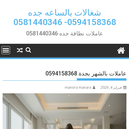
Ski
t
شغالات بالساعه جده
conten
0594158368- 0581440346
عاملات نظافة جده 0581440346
عاملات بالشهر بجدة 0594158368
فبراير 4, 2026
manora manara