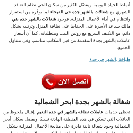
أنماط الحياة اليومية. ويفضّل الكثير من سكان الحي نظام التعاقد
الشهري مع
شغالات بالشهر جده حى الفيحاء
لما يوفّره من استقرار
وانتظام في أداء الأعمال المنزلية. فوجود
شغالات بالشهر جده بني
مالك
يساعد الأسرة على الحفاظ على نظافة المنزل وترتيبه بشكل
دائم، مع التكيف السريع مع روتين البيت ومتطلباته، كما أن أسعار
عاملات بالشهر بجدة
المقدمة من قبل المكاتب مناسب وفي متناول
الجميع.
طباخة بالشهر في جدة
شغالة بالشهر بجدة ابحر الشمالية
تحظى خدمات
عاملات نظافة بالشهر في جدة النعيم
بإقبال ملحوظ من
العائلات التي تسكن في هذه المنطقة الهادئة نسبيًا. ويفضل سكان أبحر
الشمالية وجود شغالة ثابتة قادرة على متابعة الأعمال المنزلية بشكل
منتظم، خاصة مع اتساع المنازل واعتماد الكثير من الأسر على نمط