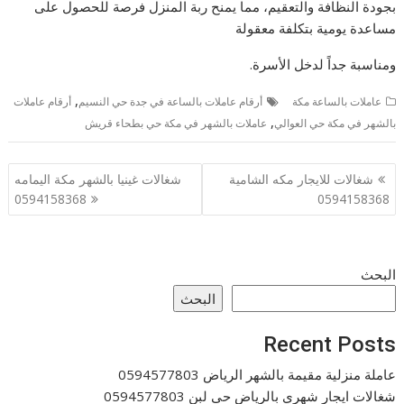
بجودة النظافة والتعقيم، مما يمنح ربة المنزل فرصة للحصول على
مساعدة يومية بتكلفة معقولة
ومناسبة جداً لدخل الأسرة.
,
عاملات بالساعة مكة
أرقام عاملات بالساعة في جدة حي النسيم
أرقام عاملات
,
بالشهر في مكة حي العوالي
عاملات بالشهر في مكة حي بطحاء قريش
تصفّح
شغالات للايجار مكه الشامية
شغالات غينيا بالشهر مكة اليمامه
المقالات
0594158368
0594158368
البحث
البحث
Recent Posts
عاملة منزلية مقيمة بالشهر الرياض 0594577803
شغالات ايجار شهري بالرياض حى لبن 0594577803