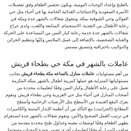
بالطبخ وإعداد الوجبات اليومية، ويكون تحضير الطعام وفق تفضيلات
الأسرة السعودية والاحتياجات الغذائية الخاصة بها في أحياء مثل حي
العوالي وحي الشوقية بمكة. وتتفوق شغالات بالشهر جدة ومكة في
رعاية الأطفال من التغذية، الاستحمام، المتابعة واللعب، ولدى حراج
شغالات بالشهر جدة خدمة رعاية كبار السن من المساعدة على الحركة
والعناية الشخصية، بالإضافة إلى غسل الملابس وكيّها وتنظيم الخزائن
والدواليب باحترافية وتنسيق مستمر.
عاملات بالشهر في مكة حي بطحاء قريش
من أهم مسئوليات
عاملات منازل بالساعه مكة بطحاء قريش
بجانب
مسئولياتها المنزلية هو عملها كمربية اطفال بالشهر بمكة المكرمة
تعمل على رعاية الأطفال وكبار السن وفقًا لتعليمات محددة من
أصحاب المنازل في أحياء مثل حي العزيزية وحي بطحاء قريش. وتقوم
بفرك البقع العنيدة من الأسطح مثل الأرضيات الرخامية وأسطح
المطابخ (الجرانيت) مع التأكد من أن أنظمة الإنذار المثبتة والكاميرات
في ترتيب العمل الصحيح والآمن، وتقوم شغالات بالشهر جدة انستقرام
بطهي الطعام وفقًا لوصفات معينة وجداول طبخ محددة مقدمة من
صاحب المنزل أو وفقًا لتعليمات أخرى تضمن جودة الوجبات وصحتها.