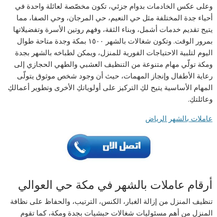
وعلى عكس الخادمات بدوام جزئي، تكون مخصّصة لعائلة واحدة في
أحياء جدة المختلفة مثل حي النعيم، حي المرجان، وحي الصفا، مما
يتيح تقديم خدمات أشمل، وبناء الثقة، وفهم روتين الأسرة وتفضيلاتها
بمرور الوقت. وتكون شغالات بالشهر ١٥٠٠ بمكة وجدة متاحة طوال
اليوم لتلبية الاحتياجات الفورية للمنزل، ويمكن لطباخه بالشهر بجدة
ومكة تولّي مهام متنوعة من التنظيف العشبي والطهي الحجازي إلى
رعاية الأطفال وإنجاز المهمات، حيث أن وجود شخص موثوق يتولّى
المهام الأساسية يتيح لكِ التركيز على أولوياتكِ الأخرى وتطوير أعمالكِ
وعائلتكِ.
عاملات بالشهر الرياض
أرقام عاملات بالشهر في مكة حي العوالي
تنظيف المنزل من إزالة الغبار، الكنس، الترتيب، والحفاظ على نظافة
المنزل من أهم مسئوليات شغالات حبشيات بجدة ومكة، كما تقوم