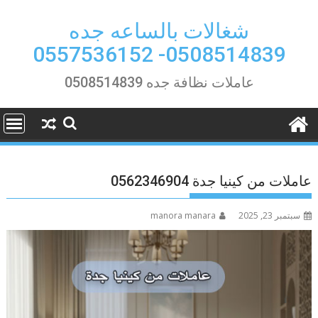
Ski
t
شغالات بالساعه جده
conten
0508514839- 0557536152
عاملات نظافة جده 0508514839
عاملات من كينيا جدة 0562346904
سبتمبر 23, 2025
manora manara