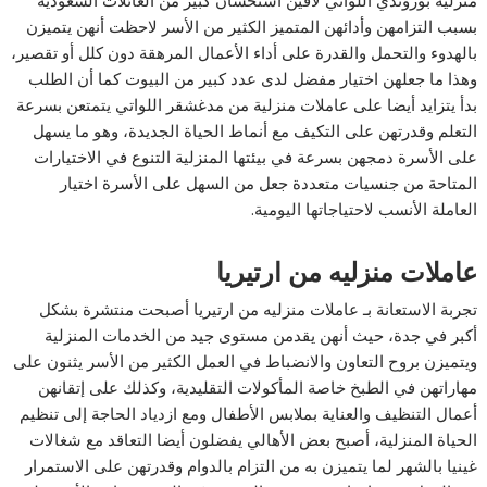
منزليه بوروندي اللواتي لاقين استحسان كبير من العائلات السعودية
بسبب التزامهن وأدائهن المتميز الكثير من الأسر لاحظت أنهن يتميزن
بالهدوء والتحمل والقدرة على أداء الأعمال المرهقة دون كلل أو تقصير،
وهذا ما جعلهن اختيار مفضل لدى عدد كبير من البيوت كما أن الطلب
بدأ يتزايد أيضا على عاملات منزلية من مدغشقر اللواتي يتمتعن بسرعة
التعلم وقدرتهن على التكيف مع أنماط الحياة الجديدة، وهو ما يسهل
على الأسرة دمجهن بسرعة في بيئتها المنزلية التنوع في الاختيارات
المتاحة من جنسيات متعددة جعل من السهل على الأسرة اختيار
العاملة الأنسب لاحتياجاتها اليومية.
عاملات منزليه من ارتيريا
تجربة الاستعانة بـ عاملات منزليه من ارتيريا أصبحت منتشرة بشكل
أكبر في جدة، حيث أنهن يقدمن مستوى جيد من الخدمات المنزلية
ويتميزن بروح التعاون والانضباط في العمل الكثير من الأسر يثنون على
مهاراتهن في الطبخ خاصة المأكولات التقليدية، وكذلك على إتقانهن
أعمال التنظيف والعناية بملابس الأطفال ومع ازدياد الحاجة إلى تنظيم
الحياة المنزلية، أصبح بعض الأهالي يفضلون أيضا التعاقد مع شغالات
غينيا بالشهر لما يتميزن به من التزام بالدوام وقدرتهن على الاستمرار