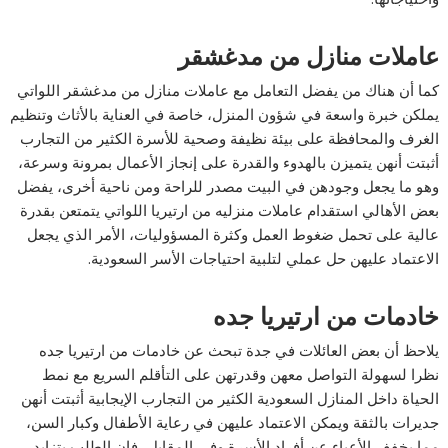
عاملات منازل من مدغشقر
كما أن هناك من يفضل التعامل مع عاملات منازل من مدغشقر اللواتي
يملكن خبرة واسعة في شؤون المنزل، خاصة في العناية بالأثاث وتنظيم
الغرف والمحافظة على بيئة نظيفة وصحية للأسرة الكثير من التجارب
أثبتت أنهن يتميزن بالهدوء والقدرة على إنجاز الأعمال بمرونة وسرعة،
وهو ما يجعل وجودهن في البيت مصدر للراحة ومن ناحية أخرى، يفضل
بعض الأهالي استقدام عاملات منزليه من ارتيريا اللواتي يتمتعن بقدرة
عالية على تحمل ضغوط العمل وكثرة المسؤوليات، الأمر الذي يجعل
الاعتماد عليهن حل عملي لتلبية احتياجات الأسر السعودية.
خادمات من ارتيريا جده
يلاحظ أن بعض العائلات في جدة تبحث عن خادمات من ارتيريا جده
نظرا لسهولة التواصل معهن وقدرتهن على التأقلم السريع مع نمط
الحياة داخل المنازل السعودية الكثير من التجارب الإيجابية أثبتت أنهن
جديرات بالثقة ويمكن الاعتماد عليهن في رعاية الأطفال وكبار السن،
مما يخفف الأعباء عن أفراد الأسرة وفي المقابل، فإن الطلب يتزايد