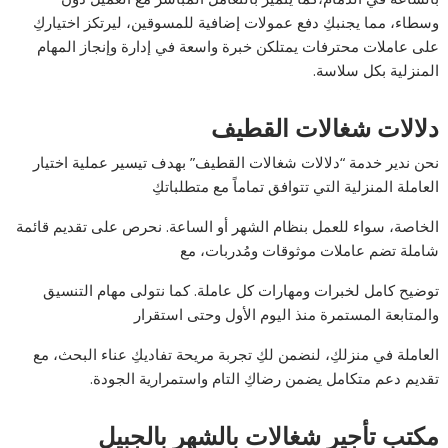
وسطاء، مما يجنبكِ دفع عمولات إضافية للمسوقين، ليرتكز اختياركِ
على عاملات محترفات يمتلكن خبرة واسعة في إدارة وإنجاز المهام
المنزلية بكل سلاسة.
دلالات شغالات القطيف
نحن ندير خدمة “دلالات شغالات القطيف” بهدف تيسير عملية اختيار
العاملة المنزلية التي تتوافق تماماً مع متطلباتكِ
الخاصة، سواء للعمل بنظام الشهر أو الساعة. نحرص على تقديم قائمة
شاملة تضم عاملات موثوقات ومُدربات، مع
توضيح كامل لخبرات ومهارات كل عاملة. كما نتولى مهام التنسيق
والمتابعة المستمرة منذ اليوم الأول وحتى استقرار
العاملة في منزلكِ، لنضمن لكِ تجربة مريحة تفاديكِ عناء البحث، مع
تقديم دعم متكامل يضمن رضاكِ التام واستمرارية الجودة.
مكتب تأجير شغالات بالشهر بالجبيل