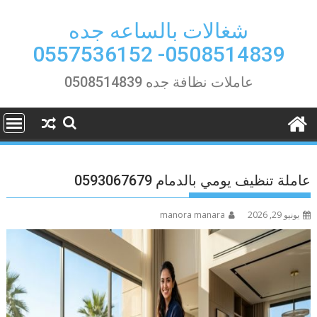
Ski
t
شغالات بالساعه جده
conten
0508514839- 0557536152
عاملات نظافة جده 0508514839
عاملة تنظيف يومي بالدمام 0593067679
يونيو 29, 2026
manora manara