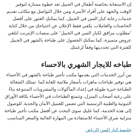
إن الاستعانة بحاضنة أطفال في الجبيل تعد خطوة ممتازة لتوفير
الوقت والجهد على أفراد الأسرة. ومن خلال التواصل مع مكاتب تقديم
خدمات رعاية كبار السن في الجبيل، كما يمكنكِ العثور على أفضل
الحاضنات والعاملات. يكفي فقط الإعلان عن احتياجكِ من خلال كتابة
“مطلوب مرافق لكبار السن في الجبيل” على منصات الإنترنت لتلقي
عروض متميزة، كما يمكنكِ الحصول على طباخة بالشهر في الجبيل
للفترة التي تحددينها وفقاً لرغبتكِ.
طباخه للايجار الشهري بالاحساء
من أبرز الخدمات التي يقدمها مكتب تأجير طباخة بالشهر في الأحساء
هي توفير طباخات ماهرات بأسعار ملائمة للغاية.كما تمتلك الشغالة
الطباخة خبرة طويلة في إعداد المأكولات والمشروبات المتنوعة بناءً
على رغبة أصحاب المنزل، وتتمتع الطباخات في الأحساء بكافة الأوراق
الثبوتية والطبية الرسمية التي تضمن للعميل الأمان والجدية. للوصول
إلى هذه الخدمة، كما عليكِ سوى البحث عن أفضل مكتب تأجير طباخة
منزلية شرق الأحساء للاستفادة من المهارة العالية والسعر المناسب.
جليسة كبار السن الرياض