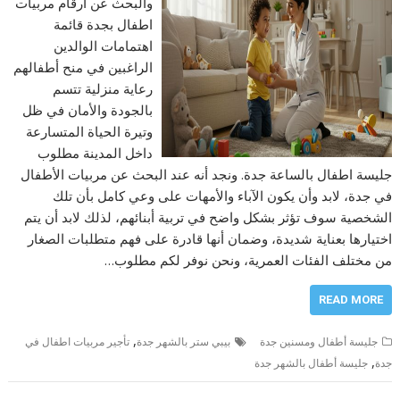
والبحث عن ارقام مربيات
اطفال بجدة قائمة
اهتمامات الوالدين
الراغبين في منح أطفالهم
رعاية منزلية تتسم
بالجودة والأمان في ظل
وتيرة الحياة المتسارعة
داخل المدينة مطلوب
جليسة اطفال بالساعة جدة. ونجد أنه عند البحث عن مربيات الأطفال
في جدة، لابد وأن يكون الآباء والأمهات على وعي كامل بأن تلك
الشخصية سوف تؤثر بشكل واضح في تربية أبنائهم، لذلك لابد أن يتم
اختيارها بعناية شديدة، وضمان أنها قادرة على فهم متطلبات الصغار
من مختلف الفئات العمرية، ونحن نوفر لكم مطلوب…
READ MORE
,
جليسة أطفال ومسنين جدة
بيبي ستر بالشهر جدة
تأجير مربيات اطفال في
,
جدة
جليسة أطفال بالشهر جدة