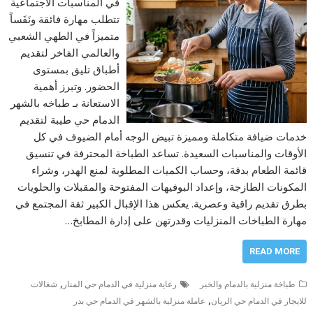
في المناسبات الاجتماعية
تتطلب مهارة فائقة ونَفَساً
متميزاً في الطهي الشعبي
والعالمي الفاخر لتقديم
أطباق تليق بمستوى
الحضور. وتبرز أهمية
الاستعانة بـ طباخه بالشهر
الدمام حي طيبة لتقديم
خدمات ضيافة متكاملة ومميزة تبيض الوجه أمام الضيوف في كل
الأوقات والمناسبات السعيدة. تساعد الطباخة المحترفة في تنسيق
قائمة الطعام بدقة، وحساب الكميات المطلوبة لمنع الهدر، وشراء
المكونات الطازجة، وإعداد البوفيهات المفتوحة والمقبلات والحلويات
بطرق تقديم راقية وعصرية. يعكس هذا الإقبال الكبير ثقة المجتمع في
مهارة الطباخات المنزليات وقدرتهن على إدارة المطابخ…
READ MORE
,
طباخة منزلية بالدمام والخبر
رعاية منزلية في الدمام حي المنار
شغالات
,
للايجار في الدمام حي الريان
عاملة منزلية بالشهر في الدمام حي بدر