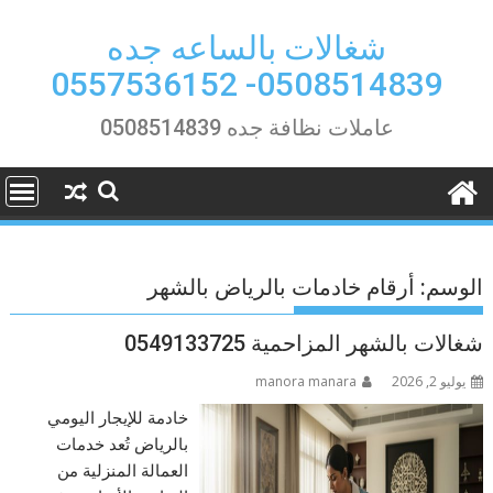
Ski
t
شغالات بالساعه جده
conten
0508514839- 0557536152
عاملات نظافة جده 0508514839
الوسم:
أرقام خادمات بالرياض بالشهر
شغالات بالشهر المزاحمية 0549133725
يوليو 2, 2026
manora manara
خادمة للإيجار اليومي
بالرياض تُعد خدمات
العمالة المنزلية من