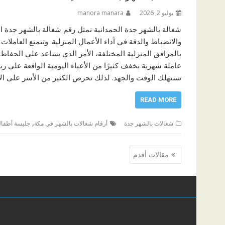
يوليو 2, 2026
manora manara
شغالة بالشهر جدة الحمدانية تمثل رقم شغالة بالشهر جدة الح
والانضباط والدقة في أداء الأعمال المنزلية. وتتمتع العاملات
بالمرافق المنزلية المختلفة، الأمر الذي يساعد على الحفاظ
عاملة شهرية يخفف كثيرًا من الأعباء اليومية الواقعة على رب
تستهلك الوقت والجهد. لذلك تحرص الكثير من الأسر على الا
READ MORE
,
شغالات بالشهر جدة
أرقام شغالات بالشهر في مكة
جليسة أطفا
تصفّح
مقالات أقدم
المقالات