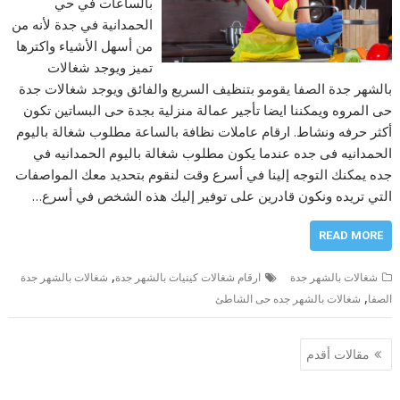
بالساعات في حي
الحمدانية في جدة لأنه من
من أسهل الأشياء واكترها
تميز ويوجد شغالات
بالشهر جدة الصفا يقومو بتنظيف السريع والفائق ويوجد شغالات جدة
حى المروه ويمكننا ايضا تأجير عمالة منزلية بجدة حى البساتين تكون
أكثر حرفه ونشاط. ارقام عاملات نظافة بالساعة مطلوب شغالة باليوم
الحمدانيه فى جده عندما يكون مطلوب شغالة باليوم الحمدانيه في
جده يمكنك التوجه إلينا في أسرع وقت لنقوم بتحديد معك المواصفات
التي تريده ونكون قادرين على توفير إليك هذه الشخص في أسرع…
READ MORE
,
شغالات بالشهر جدة
ارقام شغالات كينيات بالشهر جدة
شغالات بالشهر جدة
,
الصفا
شغالات بالشهر جده حى الشاطئ
تصفّح
مقالات أقدم
المقالات