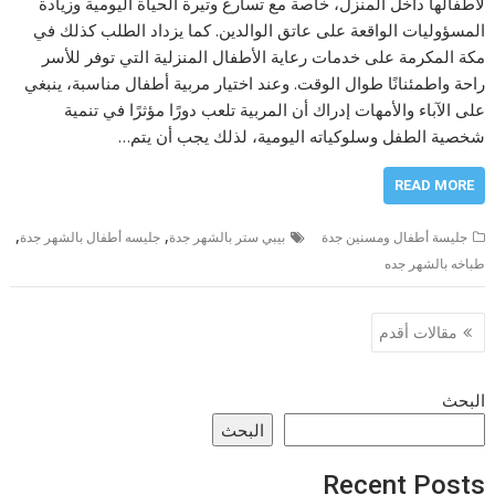
لأطفالها داخل المنزل، خاصة مع تسارع وتيرة الحياة اليومية وزيادة
المسؤوليات الواقعة على عاتق الوالدين. كما يزداد الطلب كذلك في
مكة المكرمة على خدمات رعاية الأطفال المنزلية التي توفر للأسر
راحة واطمئنانًا طوال الوقت. وعند اختيار مربية أطفال مناسبة، ينبغي
على الآباء والأمهات إدراك أن المربية تلعب دورًا مؤثرًا في تنمية
شخصية الطفل وسلوكياته اليومية، لذلك يجب أن يتم…
READ MORE
,
,
جليسة أطفال ومسنين جدة
بيبي ستر بالشهر جدة
جليسه أطفال بالشهر جدة
طباخه بالشهر جده
تصفّح
مقالات أقدم
المقالات
البحث
البحث
Recent Posts