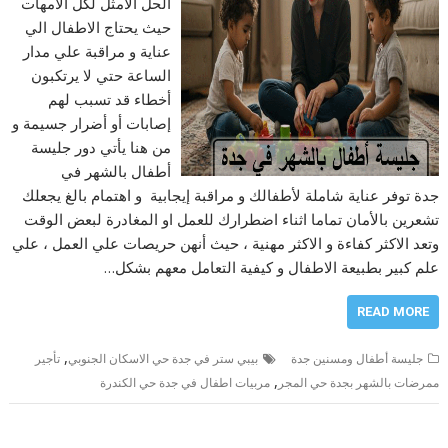
الحل الامثل لكل الامهات
حيث يحتاج الاطفال الي
عناية و مراقبة علي مدار
الساعة حتي لا يرتكبون
أخطاء قد تسبب لهم
إصابات أو أضرار جسيمة و
من هنا يأتي دور جليسة
أطفال بالشهر في
جدة توفر عناية شاملة لأطفالك و مراقبة إيجابية و اهتمام بالغ يجعلك
تشعرين بالأمان تماما اثناء اضطرارك للعمل او المغادرة لبعض الوقت
وتعد الاكثر كفاءة و الاكثر مهنية ، حيث أنهن حريصات علي العمل ، علي
علم كبير بطبيعة الاطفال و كيفية التعامل معهم بشكل…
READ MORE
,
جليسة أطفال ومسنين جدة
بيبي ستر في جدة حي الاسكان الجنوبي
تأجير
,
ممرضات بالشهر بجدة حي المجر
مربيات اطفال في جدة حي الكندرة