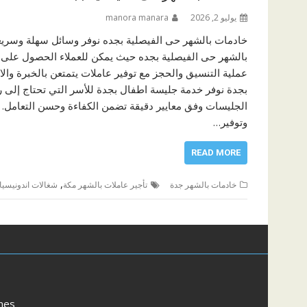
يوليو 2, 2026
manora manara
خادمات بالشهر حى الفيصلية بجده نوفر وسائل سهلة وسريعة
بالشهر حى الفيصلية بجده حيث يمكن للعملاء الحصول على 
عملية التنسيق والحجز مع توفير عاملات يتمتعن بالخبرة وال
بجدة نوفر خدمة جليسة اطفال بجدة للأسر التي تحتاج إلى ر
الجليسات وفق معايير دقيقة تضمن الكفاءة وحسن التعامل. تس
وتوفير…
READ MORE
,
خادمات بالشهر جدة
تأجير عاملات بالشهر مكة
شغالات اندونيسي
mes