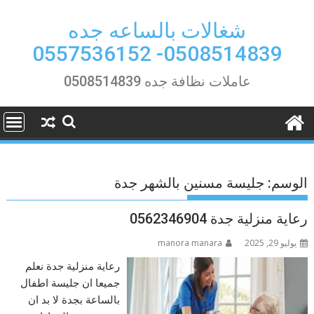
Ski
t
شغالات بالساعه جده
conten
0508514839- 0557536152
عاملات نظافة جده 0508514839
الوسم:
جليسة مسنين بالشهر جدة
رعاية منزلية جدة 0562346904
يوليو 29, 2025
manora manara
رعاية منزلية جدة نعلم
جميعا ان جليسة اطفال
بالساعة بجدة لا بد ان