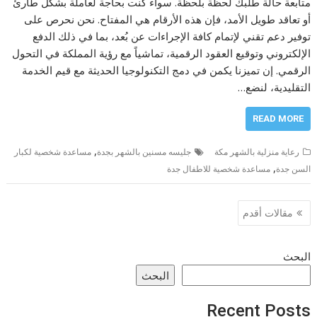
متابعة حالة طلبك لحظة بلحظة. سواء كنت بحاجة لعاملة بشكل طارئ
أو تعاقد طويل الأمد، فإن هذه الأرقام هي المفتاح. نحن نحرص على
توفير دعم تقني لإتمام كافة الإجراءات عن بُعد، بما في ذلك الدفع
الإلكتروني وتوقيع العقود الرقمية، تماشياً مع رؤية المملكة في التحول
الرقمي. إن تميزنا يكمن في دمج التكنولوجيا الحديثة مع قيم الخدمة
التقليدية، لنضع…
READ MORE
,
رعاية منزلية بالشهر مكة
جليسه مسنين بالشهر بجدة
مساعدة شخصية لكبار
,
السن جدة
مساعدة شخصية للاطفال جدة
تصفّح
مقالات أقدم
المقالات
البحث
البحث
Recent Posts