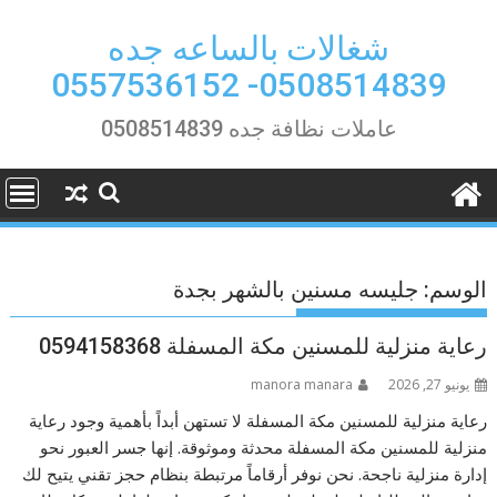
Ski
t
شغالات بالساعه جده
conten
0508514839- 0557536152
عاملات نظافة جده 0508514839
الوسم:
جليسه مسنين بالشهر بجدة
رعاية منزلية للمسنين مكة المسفلة 0594158368
يونيو 27, 2026
manora manara
رعاية منزلية للمسنين مكة المسفلة لا تستهن أبداً بأهمية وجود رعاية
منزلية للمسنين مكة المسفلة محدثة وموثوقة. إنها جسر العبور نحو
إدارة منزلية ناجحة. نحن نوفر أرقاماً مرتبطة بنظام حجز تقني يتيح لك