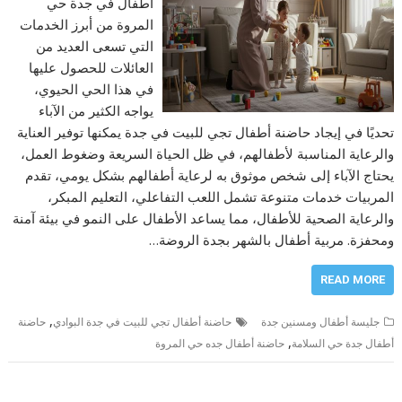
أطفال في جدة حي
المروة من أبرز الخدمات
التي تسعى العديد من
العائلات للحصول عليها
في هذا الحي الحيوي،
يواجه الكثير من الآباء
تحديًا في إيجاد حاضنة أطفال تجي للبيت في جدة يمكنها توفير العناية
والرعاية المناسبة لأطفالهم، في ظل الحياة السريعة وضغوط العمل،
يحتاج الآباء إلى شخص موثوق به لرعاية أطفالهم بشكل يومي، تقدم
المربيات خدمات متنوعة تشمل اللعب التفاعلي، التعليم المبكر،
والرعاية الصحية للأطفال، مما يساعد الأطفال على النمو في بيئة آمنة
ومحفزة. مربية أطفال بالشهر بجدة الروضة…
READ MORE
,
جليسة أطفال ومسنين جدة
حاضنة أطفال تجي للبيت في جدة البوادي
حاضنة
,
أطفال جدة حي السلامة
حاضنة أطفال جده حي المروة