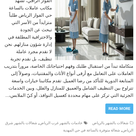
الفواز الراقي، تشهد
مكاتب عاملات بالساعة
حي الفواز الرياض طلباً
متزايداً من الأسر التي
تبحث عن الجودة
والاحترافية المطلقة في
إدارة شؤون منازلهم. نحن
لا نقدم مجرد عاملة
تنظيف، بل نقدم تجربة
متكاملة تبدأ من استقبال طلبك وفهم احتياجاتك الخاصة، مروراً بتدريب
العاملات على التعامل مع أرقى أنواع الأثاث والمقتنيات، وصولاً إلى
المتابعة الدورية للتأكد من رضا العميل. تقدم مكاتبنا خيارات واسعة
تتراوح بين التنظيف الشامل والعميق للمنازل والفلل، وبين الخدمات
الجزئية التي تركز على مهام محددة كغسيل النوافذ، أو كيّ الملابس،…
READ MORE
,
شغالات بالشهر بالرياض
خادمات بالشهر غرب الرياض
شغالات بالشهر شرق
,
الرياض
شغالة متوفرة بالساعة في حي المهدية