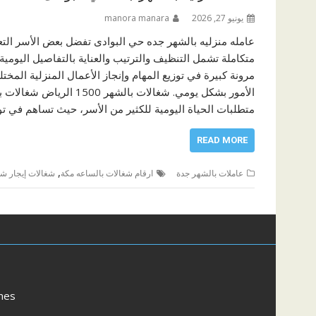
يونيو 27, 2026
manora manara
عامله منزليه بالشهر جده حي البوادى تفضل بعض الأسر الت
متكاملة تشمل التنظيف والترتيب والعناية بالتفاصيل اليومية
مرونة كبيرة في توزيع المهام وإنجاز الأعمال المنزلية المخ
الأمور بشكل يومي. شغالا
متطلبات الحياة اليومية للكثير من الأسر، حيث تساهم في ت
READ MORE
,
عاملات بالشهر جدة
ارقام شغالات بالساعه مكة
شغالات إيجار ش
mes