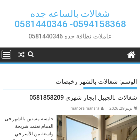
Ski
t
شغالات بالساعه جده
conten
0594158368- 0581440346
عاملات نظافة جده 0581440346
الوسم:
شغالات بالشهر رخيصات
شغالات بالجبيل إيجار شهرى 0581858209
يونيو 29, 2026
manora manara
جليسه مسنين بالشهر فى
الدمام تعتمد شريحة
واسعة من الأسر في