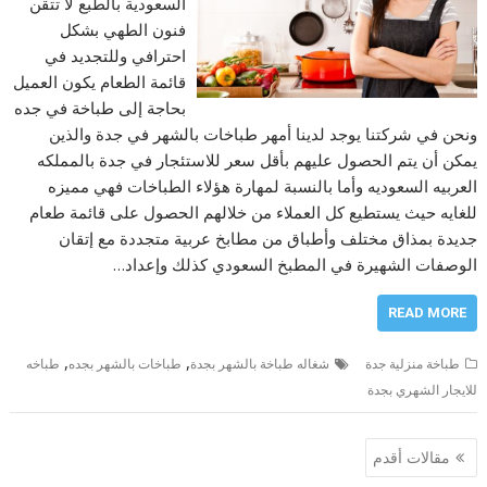
السعودية بالطبع لا تتقن
فنون الطهي بشكل
احترافي وللتجديد في
قائمة الطعام يكون العميل
بحاجة إلى طباخة في جده
ونحن في شركتنا يوجد لدينا أمهر طباخات بالشهر في جدة والذين
يمكن أن يتم الحصول عليهم بأقل سعر للاستئجار في جدة بالمملكه
العربيه السعوديه وأما بالنسبة لمهارة هؤلاء الطباخات فهي مميزه
للغايه حيث يستطيع كل العملاء من خلالهم الحصول على قائمة طعام
جديدة بمذاق مختلف وأطباق من مطابخ عربية متجددة مع إتقان
الوصفات الشهيرة في المطبخ السعودي كذلك وإعداد…
READ MORE
,
,
طباخة منزلية جدة
شغاله طباخة بالشهر بجدة
طباخات بالشهر بجده
طباخه
للايجار الشهري بجدة
تصفّح
مقالات أقدم
المقالات