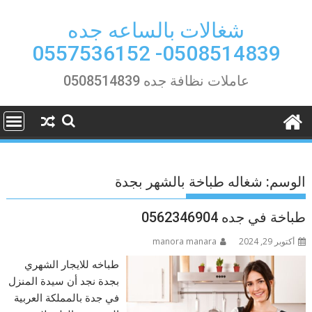
Ski
t
شغالات بالساعه جده
conten
0508514839- 0557536152
عاملات نظافة جده 0508514839
الوسم:
شغاله طباخة بالشهر بجدة
طباخة في جده 0562346904
أكتوبر 29, 2024
manora manara
طباخه للايجار الشهري
بجدة نجد أن سيدة المنزل
في جدة بالمملكة العربية