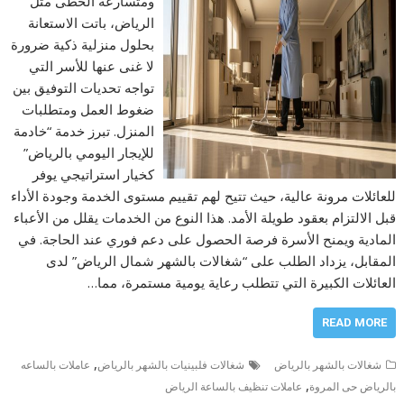
ومتسارعة الخطى مثل
الرياض، باتت الاستعانة
بحلول منزلية ذكية ضرورة
لا غنى عنها للأسر التي
تواجه تحديات التوفيق بين
ضغوط العمل ومتطلبات
المنزل. تبرز خدمة “خادمة
للإيجار اليومي بالرياض”
كخيار استراتيجي يوفر
للعائلات مرونة عالية، حيث تتيح لهم تقييم مستوى الخدمة وجودة الأداء
قبل الالتزام بعقود طويلة الأمد. هذا النوع من الخدمات يقلل من الأعباء
المادية ويمنح الأسرة فرصة الحصول على دعم فوري عند الحاجة. في
المقابل، يزداد الطلب على “شغالات بالشهر شمال الرياض” لدى
العائلات الكبيرة التي تتطلب رعاية يومية مستمرة، مما…
READ MORE
,
شغالات بالشهر بالرياض
شغالات فلبينيات بالشهر بالرياض
عاملات بالساعه
,
بالرياض حى المروة
عاملات تنظيف بالساعة الرياض