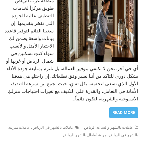
منطقة غرب الرياض
طويق مركزاً لخدمات
التنظيف عالية الجودة
التي نفخر بتقديمها. إن
سعينا الدائم لتوفير قاعدة
بيانات واسعة يضمن لكِ
الاختيار الأمثل والأنسب
سواء كنتِ تسكنين في
شمال الرياض أو غربها أو
أي حي آخر. نحن لا نكتفي بتوفير العمالة، بل نلتزم بمتابعة جودة الأداء
بشكل دوري للتأكد من أننا نسير وفق تطلعاتك. إن راحتكِ هي هدفنا
الأول الذي نسعى لتحقيقه بكل تفانٍ، حيث نجمع بين سرعة التنفيذ،
الأمانة في التعامل، والقدرة على التكيف مع تغيرات احتياجات منزلكِ
الأسبوعية والشهرية، لنكون دائماً…
READ MORE
,
عاملات بالشهر والساعه الرياض
عاملات بالشهر في الرياض
عاملات منزليه
,
بالشهر في الرياض
مربية أطفال بالشهر الرياض