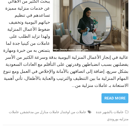
يبحث الكثير من الأهالي
عن خدمات منزلية مميزة
تساعدهم في تنظيم
حياتهم اليومية وتخفيف
ضغوط الأعمال المنزلية
ولهذا تزايد الطلب على
عاملات من كينيا جدة لما
يتمتعن به من خبرة ومهارة
عالية في إنجاز الأعمال المنزلية اليومية بدقة وسرعة الكثير من الأسر
يفضلنهن بسبب انضباطهن وقدرتهن على التأقلم مع العادات السعودية
بشكل سريع، إضافة إلى اتصافهن بالأمانة والإخلاص في العمل ومع تنوع
المهام المنزلية ما بين التنظيف والترتيب والعناية بالأطفال، تأتي أهمية
الاستعانة بـ عاملات منزلية من…
READ MORE
,
,
عاملات بالشهر جدة
عاملات من اوغندا
عاملات منازل من مدغشقر
عاملات
منزليه بوروندي