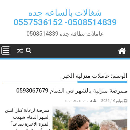
Ski
t
شغالات بالساعه جده
conten
0508514839- 0557536152
عاملات نظافة جده 0508514839
الوسم:
عاملات منزلية الخبر
ممرضة منزلية بالشهر في الدمام 0593067679
يوليو 16, 2026
manora manara
ممرضة لرعاية كبار السن
الشهر الدمام شهدت
الفترة الأخيرة تصاعداً