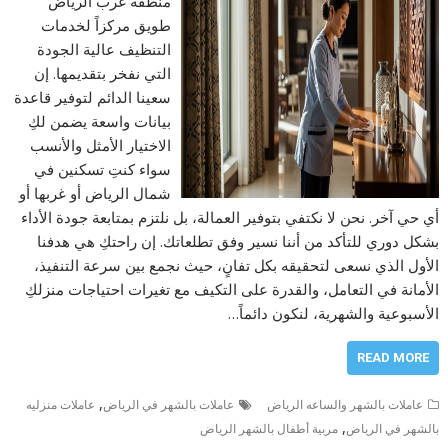
منطقة غرب الرياض
طويق مركزاً لخدمات
التنظيف عالية الجودة
التي نفخر بتقديمها. إن
سعينا الدائم لتوفير قاعدة
بيانات واسعة يضمن لكِ
الاختيار الأمثل والأنسب
سواء كنتِ تسكنين في
شمال الرياض أو غربها أو
أي حي آخر. نحن لا نكتفي بتوفير العمالة، بل نلتزم بمتابعة جودة الأداء
بشكل دوري للتأكد من أننا نسير وفق تطلعاتك. إن راحتكِ هي هدفنا
الأول الذي نسعى لتحقيقه بكل تفانٍ، حيث نجمع بين سرعة التنفيذ،
الأمانة في التعامل، والقدرة على التكيف مع تغيرات احتياجات منزلكِ
الأسبوعية والشهرية، لنكون دائماً…
READ MORE
,
عاملات بالشهر والساعه الرياض
عاملات بالشهر في الرياض
عاملات منزليه
,
بالشهر في الرياض
مربية أطفال بالشهر الرياض