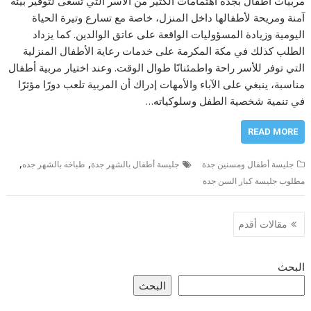
مربيات اطفال بجدة اهتمامات الكثير من الأسر التي تسعى لتوفير بيئة
آمنة ومريحة لأطفالها داخل المنزل، خاصة مع تسارع وتيرة الحياة
اليومية وزيادة المسؤوليات الواقعة على عاتق الوالدين. كما يزداد
الطلب كذلك في مكة المكرمة على خدمات رعاية الأطفال المنزلية
التي توفر للأسر راحة واطمئنانًا طوال الوقت. وعند اختيار مربية أطفال
مناسبة، ينبغي على الآباء والأمهات إدراك أن المربية تلعب دورًا مؤثرًا
في تنمية شخصية الطفل وسلوكياته…
READ MORE
,
,
جليسة أطفال ومسنين جدة
جليسة أطفال بالشهر جدة
طباخه بالشهر جده
مطلوب جليسة كبار السن جدة
تصفّح
مقالات أقدم
المقالات
البحث
البحث