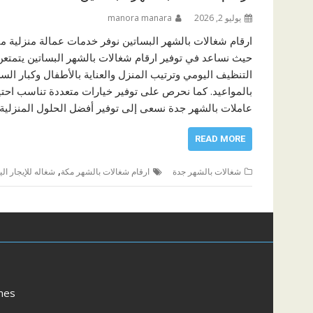
يوليو 2, 2026
manora manara
ارقام شغالات بالشهر البساتين نوفر خدمات عمالة منزلية متك
حيث نساعد في توفير ارقام شغالات بالشهر البساتين يتمتعن
التنظيف اليومي وترتيب المنزل والعناية بالأطفال وكبار الس
بالمواعيد. كما نحرص على توفير خيارات متعددة تناسب احتي
عاملات بالشهر جدة نسعى إلى توفير أفضل الحلول المنزلية 
READ MORE
,
شغالات بالشهر جدة
ارقام شغالات بالشهر مكة
شغاله للإيجار ال
mes