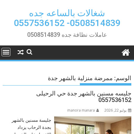
Ski
t
شغالات بالساعه جده
conten
0508514839- 0557536152
عاملات نظافة جده 0508514839
الوسم:
ممرضة منزلية بالشهر جدة
جليسه مسنين بالشهر جدة حي الرحيلى
0557536152
يوليو 22, 2026
manora manara
جليسة مسنين بالشهر
بجدة الرحاب يزداد