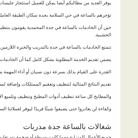
يوفر العديد من مطالبكم أيضا يمكن للعميل استئجار جليسات 
تؤجرهم بالساعة في حي السلامة بجدة سكان الطبقة العامل
حين أن الخادمات بالساعة في جدة المحمدية يقومون بتنظيف
الخشبية.
تتمتع الخادمات بالساعة في جدة بالتدريب والخبرة اللازمين ل
يضمن تقديم الخدمة المطلوبة بشكل كامل كما أن الخادمات
القدرة على القيام بذلك بسرعة دون نسيان أو أداء المهمة 
تقديم النتائج المثالية لتنظيف وتعقيم الممتلكات وإضافة ل
والمطابخ كل ساعة تنظيف أدوات المطبخ وتنظيف وتلميع الأث
وكفاءة لن يغادروا حتى يضيفوا شيئًا فريدًا ليوفر لعملائنا السل
شغالات بالساعة جدة مدربات
جميع الأعمال المنزلية مهما كانت بسيطة أو ضخمة يتم تعلي