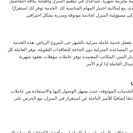
 ملتزمة شهريًا، تساعدك في تنظيم المنزل والعناية بكافة التفاصيل
مع إمكانية اختيار المهام المناسبة لك. الخدمة توفر لك استقرارًا
ركي مسؤولية المنزل لخادمة موثوقة ومدربة بشكل احترافي.
ة بفضل خدمة عاملة منزلية بالشهر حى المروج الرياض. هذه الخدمة
 المساعدة المنزلية دون الحاجة للتعاقدات الطويلة. توفر العاملة كل
بار السن. المكاتب المعتمدة توفر عاملات مؤهلات بعقود شهرية
ال العاملة إذا لزم الأمر.
 الخدمات الموثوقة، حيث يسهل الوصول إليها والاستفادة من عاملات
مًا إضافيًا للأسر الباحثة عن استقرار في المنزل، مع الحرص على
الات شغالات بالرياض لتسهيل التواصل مع أفضل الكفاءات المنزلية التي