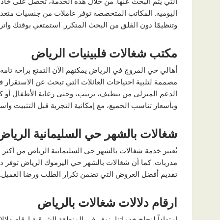
التي يتم البحث عنها. من خلال هذه الخدمة، تحصل على خادمة
اليومية. المكاتب المتخصصة توفر عاملات من جنسيات متعددة، 
وتنظيمًا دون القلق من البحث المتكرر. استمتعي بوقتك وات
مكتب شغالات فلبينيات الرياض
أهالي حي المروج في الرياض يمكنهم الآن التمتع براحة تام
مصممة لتلبية احتياجات العائلات التي تبحث عن الاستقرار في
الدعم المنزلي من تنظيف، ترتيب، وحتى رعاية الأطفال أو ك
وبأسعار تناسب الجميع، مع إمكانية التجربة قبل التثبيت واستبد
شغالات بالشهر حي السليمانية الرياض
تُعتبر خدمة شغالات بالشهر حي السليمانية الرياض من أكثر
مدربات. كما أن شغالات بالشهر حي اليرموك الرياض توفر دع
تقديم أفضل العروض التي تضمن تكرار الطلب ورضا العميل.
ارقام دلالات شغالات بالرياض
امتداداً لنجاح خدماتنا، نوفر في المنطقة الشرقية ارقام دل